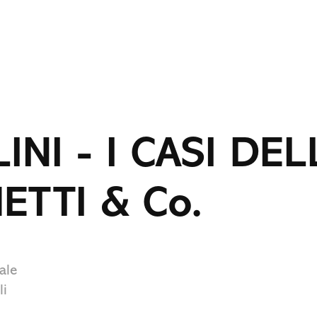
LINI - I CASI DEL
ETTI & Co.
ale
li